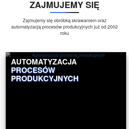
ZAJMUJEMY SIĘ
Zajmujemy się obróbką skrawaniem oraz
automatyzacją procesów produkcyjnych już od 2002
roku
AUTOMATYZACJA
PROCESÓW
PRODUKCYJNYCH